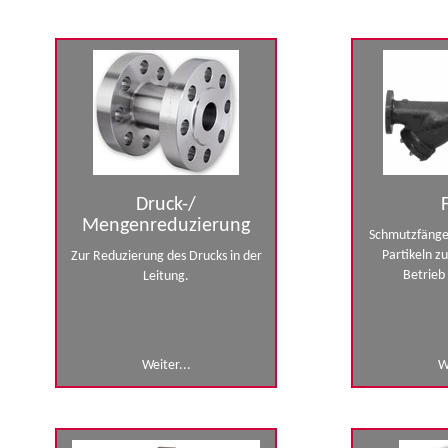
Druck-/
Mengenreduzierung
Schmutzfänger
Partikeln z
Zur Reduzierung des Drucks in der
Betrieb
Leitung.
Weiter...
W