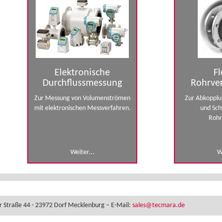
Elektronische
Fl
Durchflussmessung
Rohrve
Zur Messung von Volumenströmen
Zur Abkopplu
mit elektronischen Messverfahren.
und Sch
Rohr
Weiter...
W
r Straße 44 - 23972 Dorf Mecklenburg – E-Mail:
sales@tecmara.de