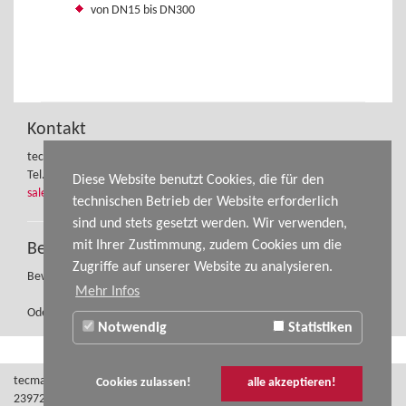
von DN15 bis DN300
Kontakt
tecmara gmbh
Tel.: +49 (0) 3841-32750-70
Diese Website benutzt Cookies, die für den
sales@tecmara.de
technischen Betrieb der Website erforderlich
sind und stets gesetzt werden. Wir verwenden,
mit Ihrer Zustimmung, zudem Cookies um die
Bewerbungen
Zugriffe auf unserer Website zu analysieren.
Bewerbungen bitte an:
bewerbung@tecmara.de
Mehr Infos
Oder rufen Sie gerne einfach an.
Notwendig
Statistiken
tecmara GmbH - Telefon: +49 (0) 3841-32 75 0 70 - Schweriner Straße 44 -
Cookies zulassen!
alle akzeptieren!
23972 Dorf Mecklenburg – E-Mail:
sales@tecmara.de