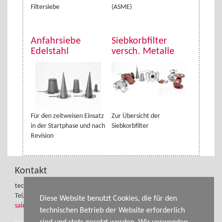
Filtersiebe
(ASME)
Anfahrsiebe
Siebkorbfilter
Edelstahl
versch. Metalle
Für den zeitweisen Einsatz
Zur Übersicht der
in der Startphase und nach
Siebkorbfilter
Revision
Kontakt
tecmara gmbh
Tel.: +49 (0) 3841-32750-70
Diese Website benutzt Cookies, die für den
sales@tecmara.de
technischen Betrieb der Website erforderlich