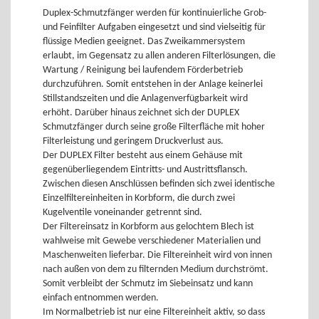
Duplex-Schmutzfänger werden für kontinuierliche Grob-
und Feinfilter Aufgaben eingesetzt und sind vielseitig für
flüssige Medien geeignet. Das Zweikammersystem
erlaubt, im Gegensatz zu allen anderen Filterlösungen, die
Wartung / Reinigung bei laufendem Förderbetrieb
durchzuführen. Somit entstehen in der Anlage keinerlei
Stillstandszeiten und die Anlagenverfügbarkeit wird
erhöht. Darüber hinaus zeichnet sich der DUPLEX
Schmutzfänger durch seine große Filterfläche mit hoher
Filterleistung und geringem Druckverlust aus.
Der DUPLEX Filter besteht aus einem Gehäuse mit
gegenüberliegendem Eintritts- und Austrittsflansch.
Zwischen diesen Anschlüssen befinden sich zwei identische
Einzelfiltereinheiten in Korbform, die durch zwei
Kugelventile voneinander getrennt sind.
Der Filtereinsatz in Korbform aus gelochtem Blech ist
wahlweise mit Gewebe verschiedener Materialien und
Maschenweiten lieferbar. Die Filtereinheit wird von innen
nach außen von dem zu filternden Medium durchströmt.
Somit verbleibt der Schmutz im Siebeinsatz und kann
einfach entnommen werden.
Im Normalbetrieb ist nur eine Filtereinheit aktiv, so dass